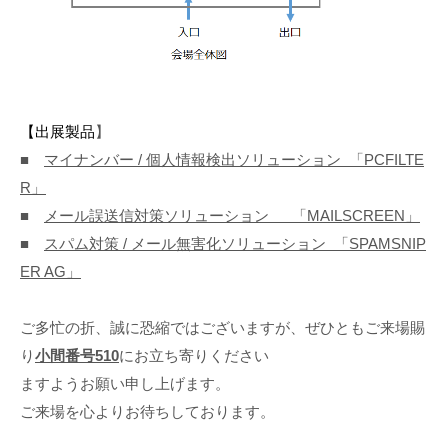
【出展製品
】
■
マイナンバー
/
個人情報検出ソリューション 「
PCFILTE
R
」
■
メール誤送信対策ソリューション 「
MAILSCREEN
」
■
スパム対策
/
メール無害化ソリューション 「
SPAMSNIP
ER AG
」
ご多忙の折、誠に恐縮ではございますが、ぜひともご来場賜
り
小間番号
510
にお立ち寄りください
ますようお願い申し上げます。
ご来場を心よりお待ちしております。