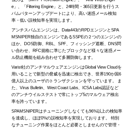
e」、「Filtering Engine」と、24時間・365日更新を行うス
パムパターンアップデートにより、高い迷惑メール検知
率・低い誤検知率を実現します。
アンチスパムエンジンは、Data443のRPDエンジンとSPA
MSNIPER独自のエンジンであるSSPEの２つのエンジンの
ほか、DOS防御、RBL、SPF、フィッシング遮断、DNS問
い合わせ、RFC規格に準じたブロックなど様々な迷惑メー
ル防止機能を組み合わせて多層防御します。
Varist社のアンチマルウェアエンジンはGlobal View Cloudを
用いることで新型の脅威を迅速に検出でき、世界190か国6
億人以上のユーザのトランザクションを守っています。 ま
た、Virus Bulletin、West Coast Labs、ICSA Labs認証など
のアンチウイルステストで常にトップ5のマルウェア検出
率を誇っています。
SPAMSNIPERはチューニングしなくても96%以上の検知率
を達成し、ほぼ0%の誤検知率を実現しております。 特別
なチューニング作業をほとんど必要としませんので管理・