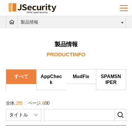
製品情報
製品情報
PRODUCTINFO
すべて
AppChec
MudFix
SPAMSN
k
IPER
全体.
293
ページ.
6
/
30
検
タイトル
索
フ
ォ