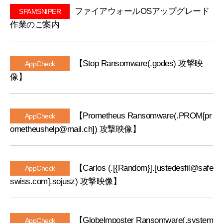
ー
ファイアウォールOSアップグレード
SPAMSNIPER
ム
作業のご案内
【Stop Ransomware(.godes) 攻撃映
AppCheck
像】
【Prometheus Ransomware(.PROM[pr
AppCheck
ometheushelp@mail.ch]) 攻撃映像】
【Carlos (.[{Random}].[ustedesfil@safe
AppCheck
swiss.com].sojusz) 攻撃映像】
【Globelmposter Ransomware(.system
AppCheck