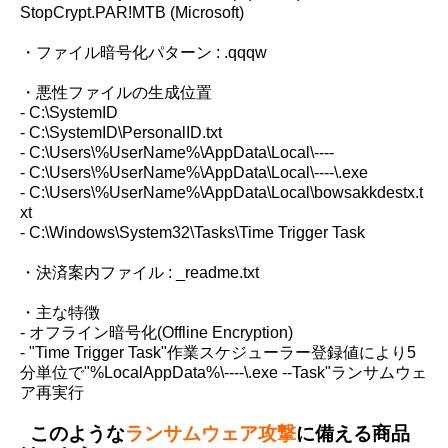
StopCrypt.PAR!MTB (Microsoft)
・ファイル暗号化パターン : .qqqw
・悪性ファイルの生成位置
- C:\SystemID
- C:\SystemID\PersonalID.txt
- C:\Users\%UserName%\AppData\Local\----
- C:\Users\%UserName%\AppData\Local\----\.exe
- C:\Users\%UserName%\AppData\Local\bowsakkdestx.t
xt
- C:\Windows\System32\Tasks\Time Trigger Task
・決済案内ファイル : _readme.txt
・主な特徴
- オフライン暗号化(Offline Encryption)
- "Time Trigger Task"作業スケジューラー登録値により5
分単位で"%LocalAppData%\----\.exe --Task"ランサムウェ
ア再実行
このような
ランサムウェア攻撃
に備える商品