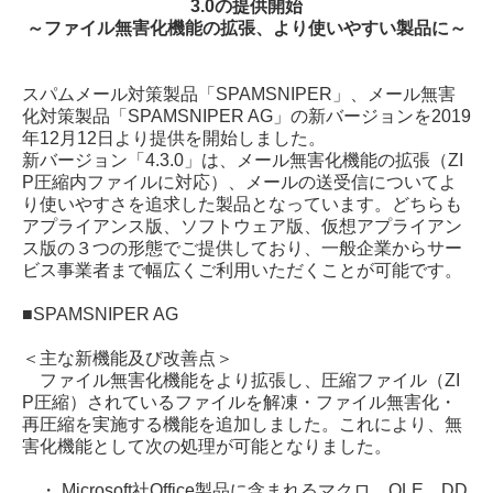
3.0の提供開始
～ファイル無害化機能の拡張、より使いやすい製品に～
スパムメール対策製品「SPAMSNIPER」、メール無害
化対策製品「SPAMSNIPER AG」の新バージョンを2019
年12月12日より提供を開始しました。
新バージョン「4.3.0」は、メール無害化機能の拡張（ZI
P圧縮内ファイルに対応）、メールの送受信についてよ
り使いやすさを追求した製品となっています。
どちらも
アプライアンス版、ソフトウェア版、仮想アプライアン
ス版の３つの形態でご提供しており、一般企業からサー
ビス事業者まで幅広くご利用いただくことが可能です。
■SPAMSNIPER AG
＜主な新機能及び改善点＞
ファイル無害化機能をより拡張し、圧縮ファイル（ZI
P圧縮）されているファイルを解凍・ファイル無害化・
再圧縮を実施する機能を追加しました。
これにより、無
害化機能として次の処理が可能となりました。
・ Microsoft社Office製品に含まれるマクロ、OLE、DD