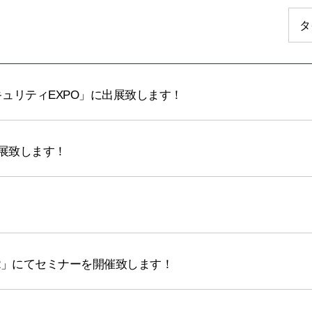
検
タ
索
フ
ォ
ー
ム
報セキュリティEXPO」に出展致します！
2」に出展致します！
ring 2022」にてセミナーを開催致します！