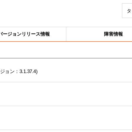
検
タ
索
フ
ォ
ー
バージョンリリース情報
障害情報
ム
：3.1.37.4)
】