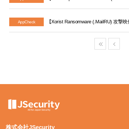
【Xorist Ransomware (.MailRU) 攻撃
AppCheck
株式会社JSecurity