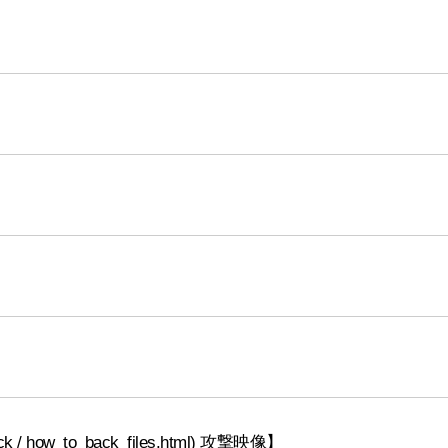
ack / how_to_back_files.html) 攻撃映像】